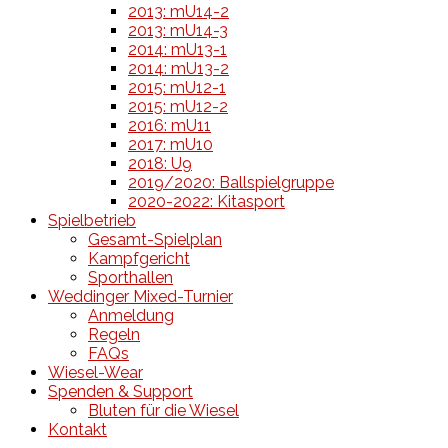
2013: mU14-2
2013: mU14-3
2014: mU13-1
2014: mU13-2
2015: mU12-1
2015: mU12-2
2016: mU11
2017: mU10
2018: U9
2019/2020: Ballspielgruppe
2020-2022: Kitasport
Spielbetrieb
Gesamt-Spielplan
Kampfgericht
Sporthallen
Weddinger Mixed-Turnier
Anmeldung
Regeln
FAQs
Wiesel-Wear
Spenden & Support
Bluten für die Wiesel
Kontakt