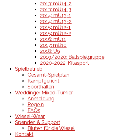
2013: mU14-2
2013: mU14-3
2014: mU13-1
2014: mU13-2
2015: mU12-1
2015: mU12-2
2016: mU11
2017: mU10
2018: U9
2019/2020: Ballspielgruppe
2020-2022: Kitasport
Spielbetrieb
Gesamt-Spielplan
Kampfgericht
Sporthallen
Weddinger Mixed-Turnier
Anmeldung
Regeln
FAQs
Wiesel-Wear
Spenden & Support
Bluten für die Wiesel
Kontakt