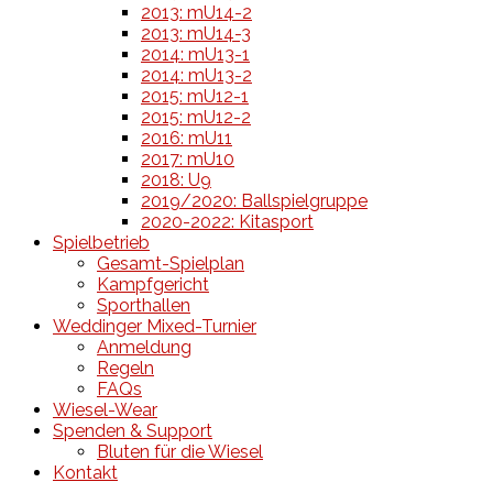
2013: mU14-2
2013: mU14-3
2014: mU13-1
2014: mU13-2
2015: mU12-1
2015: mU12-2
2016: mU11
2017: mU10
2018: U9
2019/2020: Ballspielgruppe
2020-2022: Kitasport
Spielbetrieb
Gesamt-Spielplan
Kampfgericht
Sporthallen
Weddinger Mixed-Turnier
Anmeldung
Regeln
FAQs
Wiesel-Wear
Spenden & Support
Bluten für die Wiesel
Kontakt