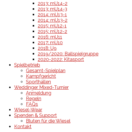
2013: mU14-2
2013: mU14-3
2014: mU13-1
2014: mU13-2
2015: mU12-1
2015: mU12-2
2016: mU11
2017: mU10
2018: U9
2019/2020: Ballspielgruppe
2020-2022: Kitasport
Spielbetrieb
Gesamt-Spielplan
Kampfgericht
Sporthallen
Weddinger Mixed-Turnier
Anmeldung
Regeln
FAQs
Wiesel-Wear
Spenden & Support
Bluten für die Wiesel
Kontakt