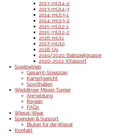
2013: mU14-2
2013: mU14-3
2014: mU13-1
2014: mU13-2
2015: mU12-1
2015: mU12-2
2016: mU11
2017: mU10
2018: U9
2019/2020: Ballspielgruppe
2020-2022: Kitasport
Spielbetrieb
Gesamt-Spielplan
Kampfgericht
Sporthallen
Weddinger Mixed-Turnier
Anmeldung
Regeln
FAQs
Wiesel-Wear
Spenden & Support
Bluten für die Wiesel
Kontakt