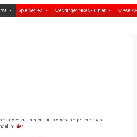
ams
Spielbetrieb
Weddinger Mixed-Turnier
Wiesel-W
niert noch zusammen. Ein Probetraining ist nur nach
ndet ihr
hier.