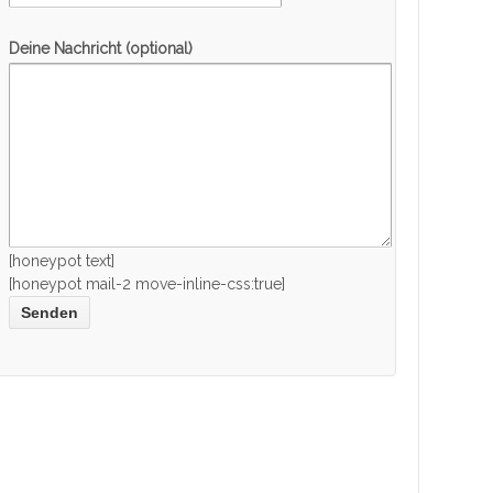
Deine Nachricht (optional)
[honeypot text]
[honeypot mail-2 move-inline-css:true]