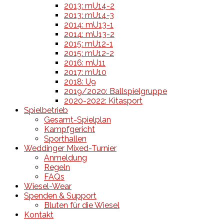
2013: mU14-2
2013: mU14-3
2014: mU13-1
2014: mU13-2
2015: mU12-1
2015: mU12-2
2016: mU11
2017: mU10
2018: U9
2019/2020: Ballspielgruppe
2020-2022: Kitasport
Spielbetrieb
Gesamt-Spielplan
Kampfgericht
Sporthallen
Weddinger Mixed-Turnier
Anmeldung
Regeln
FAQs
Wiesel-Wear
Spenden & Support
Bluten für die Wiesel
Kontakt