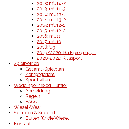
2013: mU14-2
2013: mU14-3
2014: mU13-1
2014: mU13-2
2015: mU12-1
2015: mU12-2
2016: mU11
2017: mU10
2018: U9
2019/2020: Ballspielgruppe
2020-2022: Kitasport
Spielbetrieb
Gesamt-Spielplan
Kampfgericht
Sporthallen
Weddinger Mixed-Turnier
Anmeldung
Regeln
FAQs
Wiesel-Wear
Spenden & Support
Bluten für die Wiesel
Kontakt