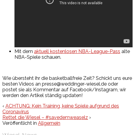
Mit dem
aktuell kostenlosen NBA-League-Pass
alte
NBA-Spiele schauen.
Wie übersteht ihr die basketballfreie Zeit? Schickt uns eure
besten Videos an presse@weddinger-wiesel.de oder
postet sie als Kommentar auf Facebook/Instagram, wir
werden den Artikel ständig updaten!
‹
ACHTUNG: Kein Training, keine Spiele aufgrund des
Coronavirus
Rettet die Wiesel – #savedemweaselz
›
Veröffentlicht in
Allgemein
Wiesel-News