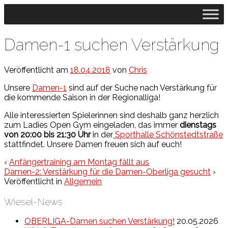
↓
Zum
zentralen
Inhalt
Damen-1 suchen Verstärkung
Veröffentlicht am
18.04.2018
von
Chris
Unsere
Damen-1
sind auf der Suche nach Verstärkung für
die kommende Saison in der Regionalliga!
Alle interessierten Spielerinnen sind deshalb ganz herzlich
zum Ladies Open Gym eingeladen, das immer
dienstags
von 20:00 bis 21:30 Uhr
in der
Sporthalle Schönstedtstraße
stattfindet. Unsere Damen freuen sich auf euch!
‹
Anfängertraining am Montag fällt aus
Damen-2: Verstärkung für die Damen-Oberliga gesucht
›
Veröffentlicht in
Allgemein
Wiesel-News
OBERLIGA-Damen suchen Verstärkung!
20.05.2026