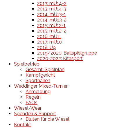
2013: mU14-2
2013: mU14-3
2014: mU13-1
2014: mU13-2
2015: mU12-1
2015: mU12-2
2016: mU11
2017: mU10
2018: U9
2019/2020: Ballspielgruppe
2020-2022: Kitasport
Spielbetrieb
Gesamt-Spielplan
Kampfgericht
Sporthallen
Weddinger Mixed-Turnier
Anmeldung
Regeln
FAQs
Wiesel-Wear
Spenden & Support
Bluten für die Wiesel
Kontakt