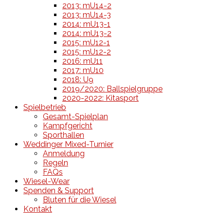
2013: mU14-2
2013: mU14-3
2014: mU13-1
2014: mU13-2
2015: mU12-1
2015: mU12-2
2016: mU11
2017: mU10
2018: U9
2019/2020: Ballspielgruppe
2020-2022: Kitasport
Spielbetrieb
Gesamt-Spielplan
Kampfgericht
Sporthallen
Weddinger Mixed-Turnier
Anmeldung
Regeln
FAQs
Wiesel-Wear
Spenden & Support
Bluten für die Wiesel
Kontakt