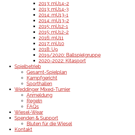
2013: mU14-2
2013: mU14-3
2014: mU13-1
2014: mU13-2
2015: mU12-1
2015: mU12-2
2016: mU11
2017: mU10
2018: U9
2019/2020: Ballspielgruppe
2020-2022: Kitasport
Spielbetrieb
Gesamt-Spielplan
Kampfgericht
Sporthallen
Weddinger Mixed-Turnier
Anmeldung
Regeln
FAQs
Wiesel-Wear
Spenden & Support
Bluten für die Wiesel
Kontakt