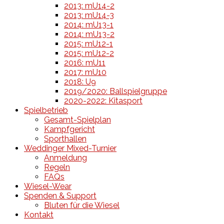
2013: mU14-2
2013: mU14-3
2014: mU13-1
2014: mU13-2
2015: mU12-1
2015: mU12-2
2016: mU11
2017: mU10
2018: U9
2019/2020: Ballspielgruppe
2020-2022: Kitasport
Spielbetrieb
Gesamt-Spielplan
Kampfgericht
Sporthallen
Weddinger Mixed-Turnier
Anmeldung
Regeln
FAQs
Wiesel-Wear
Spenden & Support
Bluten für die Wiesel
Kontakt