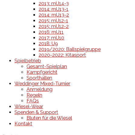
2013: mU14-3
2014: mU13-1
2014: mU13-2
2015: mU12-1
2015: mU12-2
2016: mU11
2017: mU10
2018: U9
2019/2020: Ballspielgruppe
2020-2022: Kitasport
Spielbetrieb
Gesamt-Spielplan
Kampfgericht
Sporthallen
Weddinger Mixed-Turnier
Anmeldung
Regeln
FAQs
Wiesel-Wear
Spenden & Support
Bluten für die Wiesel
Kontakt