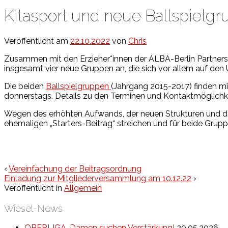
Kitasport und neue Ballspielg
Veröffentlicht am
22.10.2022
von
Chris
Zusammen mit den Erzieher*innen der ALBA-Berlin Partnersc
insgesamt vier neue Gruppen an, die sich vor allem auf den 
Die beiden
Ballspielgruppen
(Jahrgang 2015-2017) finden mi
donnerstags. Details zu den Terminen und Kontaktmöglichkei
Wegen des erhöhten Aufwands, der neuen Strukturen und den
ehemaligen „Starters-Beitrag“ streichen und für beide Grup
‹
Vereinfachung der Beitragsordnung
Einladung zur Mitgliederversammlung am 10.12.22
›
Veröffentlicht in
Allgemein
Wiesel-News
OBERLIGA-Damen suchen Verstärkung!
20.05.2026