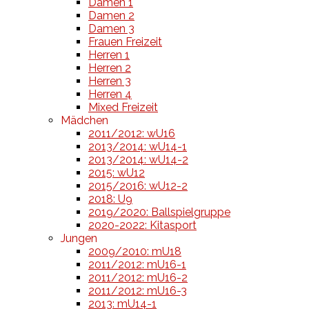
Damen 1
Damen 2
Damen 3
Frauen Freizeit
Herren 1
Herren 2
Herren 3
Herren 4
Mixed Freizeit
Mädchen
2011/2012: wU16
2013/2014: wU14-1
2013/2014: wU14-2
2015: wU12
2015/2016: wU12-2
2018: U9
2019/2020: Ballspielgruppe
2020-2022: Kitasport
Jungen
2009/2010: mU18
2011/2012: mU16-1
2011/2012: mU16-2
2011/2012: mU16-3
2013: mU14-1