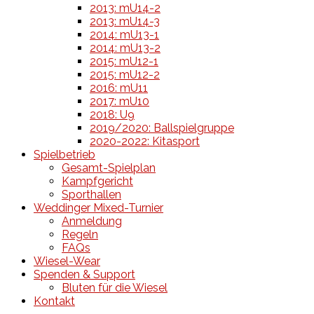
2013: mU14-2
2013: mU14-3
2014: mU13-1
2014: mU13-2
2015: mU12-1
2015: mU12-2
2016: mU11
2017: mU10
2018: U9
2019/2020: Ballspielgruppe
2020-2022: Kitasport
Spielbetrieb
Gesamt-Spielplan
Kampfgericht
Sporthallen
Weddinger Mixed-Turnier
Anmeldung
Regeln
FAQs
Wiesel-Wear
Spenden & Support
Bluten für die Wiesel
Kontakt