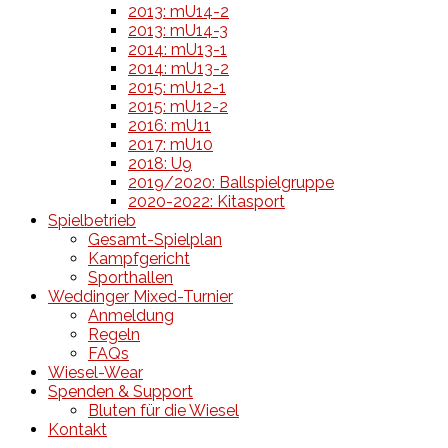
2013: mU14-2
2013: mU14-3
2014: mU13-1
2014: mU13-2
2015: mU12-1
2015: mU12-2
2016: mU11
2017: mU10
2018: U9
2019/2020: Ballspielgruppe
2020-2022: Kitasport
Spielbetrieb
Gesamt-Spielplan
Kampfgericht
Sporthallen
Weddinger Mixed-Turnier
Anmeldung
Regeln
FAQs
Wiesel-Wear
Spenden & Support
Bluten für die Wiesel
Kontakt