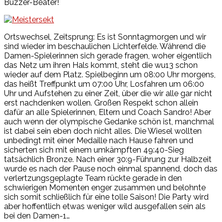
Buzzer-Beater!
Ortswechsel, Zeitsprung: Es ist Sonntagmorgen und wir
sind wieder im beschaulichen Lichterfelde. Während die
Damen-Spielerinnen sich gerade fragen, woher eigentlich
das Netz um ihren Hals kommt, steht die wu13 schon
wieder auf dem Platz. Spielbeginn um 08:00 Uhr morgens,
das heißt Treffpunkt um 07:00 Uhr, Losfahren um 06:00
Uhr und Aufstehen zu einer Zeit, über die wir alle gar nicht
erst nachdenken wollen. Großen Respekt schon allein
dafür an alle Spielerinnen, Eltern und Coach Sandro! Aber
auch wenn der olympische Gedanke schön ist, manchmal
ist dabei sein eben doch nicht alles. Die Wiesel wollten
unbedingt mit einer Medaille nach Hause fahren und
sicherten sich mit einem umkämpften 49:40-Sieg
tatsächlich Bronze. Nach einer 30:9-Führung zur Halbzeit
wurde es nach der Pause noch einmal spannend, doch das
verlertzungsgeplagte Team rückte gerade in den
schwierigen Momenten enger zusammen und belohnte
sich somit schließlich für eine tolle Saison! Die Party wird
aber hoffentlich etwas weniger wild ausgefallen sein als
bei den Damen-1…