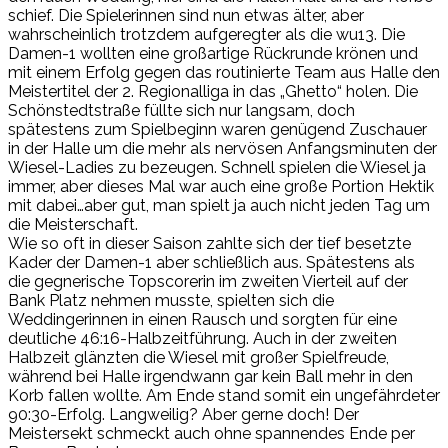
schief. Die Spielerinnen sind nun etwas älter, aber
wahrscheinlich trotzdem aufgeregter als die wu13. Die
Damen-1 wollten eine großartige Rückrunde krönen und
mit einem Erfolg gegen das routinierte Team aus Halle den
Meistertitel der 2. Regionalliga in das „Ghetto“ holen. Die
Schönstedtstraße füllte sich nur langsam, doch
spätestens zum Spielbeginn waren genügend Zuschauer
in der Halle um die mehr als nervösen Anfangsminuten der
Wiesel-Ladies zu bezeugen. Schnell spielen die Wiesel ja
immer, aber dieses Mal war auch eine große Portion Hektik
mit dabei…aber gut, man spielt ja auch nicht jeden Tag um
die Meisterschaft.
Wie so oft in dieser Saison zahlte sich der tief besetzte
Kader der Damen-1 aber schließlich aus. Spätestens als
die gegnerische Topscorerin im zweiten Vierteil auf der
Bank Platz nehmen musste, spielten sich die
Weddingerinnen in einen Rausch und sorgten für eine
deutliche 46:16-Halbzeitführung. Auch in der zweiten
Halbzeit glänzten die Wiesel mit großer Spielfreude,
während bei Halle irgendwann gar kein Ball mehr in den
Korb fallen wollte. Am Ende stand somit ein ungefährdeter
90:30-Erfolg. Langweilig? Aber gerne doch! Der
Meistersekt schmeckt auch ohne spannendes Ende per