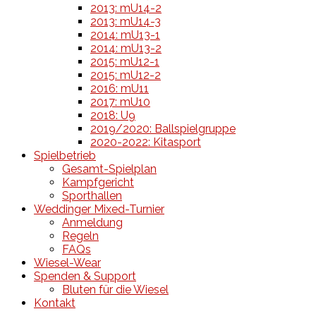
2013: mU14-2
2013: mU14-3
2014: mU13-1
2014: mU13-2
2015: mU12-1
2015: mU12-2
2016: mU11
2017: mU10
2018: U9
2019/2020: Ballspielgruppe
2020-2022: Kitasport
Spielbetrieb
Gesamt-Spielplan
Kampfgericht
Sporthallen
Weddinger Mixed-Turnier
Anmeldung
Regeln
FAQs
Wiesel-Wear
Spenden & Support
Bluten für die Wiesel
Kontakt