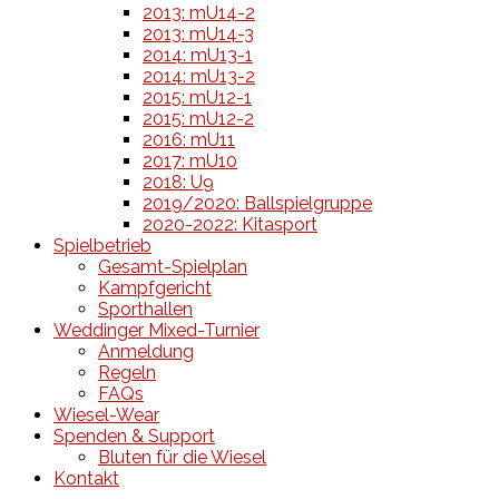
2013: mU14-2
2013: mU14-3
2014: mU13-1
2014: mU13-2
2015: mU12-1
2015: mU12-2
2016: mU11
2017: mU10
2018: U9
2019/2020: Ballspielgruppe
2020-2022: Kitasport
Spielbetrieb
Gesamt-Spielplan
Kampfgericht
Sporthallen
Weddinger Mixed-Turnier
Anmeldung
Regeln
FAQs
Wiesel-Wear
Spenden & Support
Bluten für die Wiesel
Kontakt