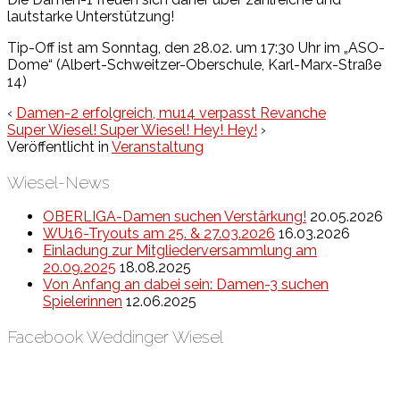
lautstarke Unterstützung!
Tip-Off ist am Sonntag, den 28.02. um 17:30 Uhr im „ASO-
Dome“ (Albert-Schweitzer-Oberschule, Karl-Marx-Straße
14)
‹
Damen-2 erfolgreich, mu14 verpasst Revanche
Super Wiesel! Super Wiesel! Hey! Hey!
›
Veröffentlicht in
Veranstaltung
Wiesel-News
OBERLIGA-Damen suchen Verstärkung!
20.05.2026
WU16-Tryouts am 25. & 27.03.2026
16.03.2026
Einladung zur Mitgliederversammlung am
20.09.2025
18.08.2025
Von Anfang an dabei sein: Damen-3 suchen
Spielerinnen
12.06.2025
Facebook Weddinger Wiesel