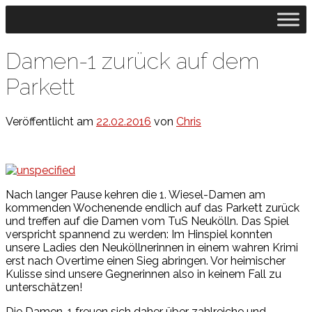
↓
Zum
zentralen
Inhalt
Damen-1 zurück auf dem
Parkett
Veröffentlicht am
22.02.2016
von
Chris
Nach langer Pause kehren die 1. Wiesel-Damen am
kommenden Wochenende endlich auf das Parkett zurück
und treffen auf die Damen vom TuS Neukölln. Das Spiel
verspricht spannend zu werden: Im Hinspiel konnten
unsere Ladies den Neuköllnerinnen in einem wahren Krimi
erst nach Overtime einen Sieg abringen. Vor heimischer
Kulisse sind unsere Gegnerinnen also in keinem Fall zu
unterschätzen!
Die Damen-1 freuen sich daher über zahlreiche und