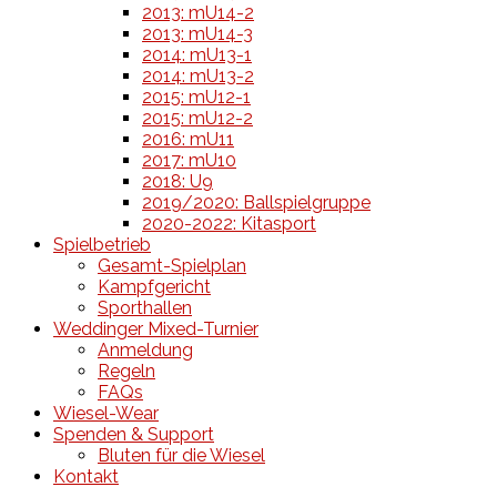
2013: mU14-2
2013: mU14-3
2014: mU13-1
2014: mU13-2
2015: mU12-1
2015: mU12-2
2016: mU11
2017: mU10
2018: U9
2019/2020: Ballspielgruppe
2020-2022: Kitasport
Spielbetrieb
Gesamt-Spielplan
Kampfgericht
Sporthallen
Weddinger Mixed-Turnier
Anmeldung
Regeln
FAQs
Wiesel-Wear
Spenden & Support
Bluten für die Wiesel
Kontakt