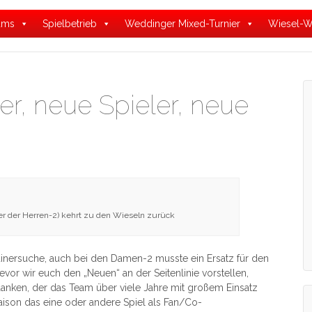
ams
Spielbetrieb
Weddinger Mixed-Turnier
Wiesel-W
r, neue Spieler, neue
iner der Herren-2) kehrt zu den Wieseln zurück
inersuche, auch bei den Damen-2 musste ein Ersatz für den
or wir euch den „Neuen“ an der Seitenlinie vorstellen,
anken, der das Team über viele Jahre mit großem Einsatz
ison das eine oder andere Spiel als Fan/Co-