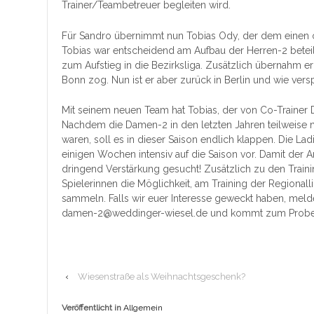
Trainer/Teambetreuer begleiten wird.
Für Sandro übernimmt nun Tobias Ody, der dem einen o
Tobias war entscheidend am Aufbau der Herren-2 beteiligt
zum Aufstieg in die Bezirksliga. Zusätzlich übernahm e
Bonn zog. Nun ist er aber zurück in Berlin und wie ver
Mit seinem neuen Team hat Tobias, der von Co-Trainer De
Nachdem die Damen-2 in den letzten Jahren teilweise nu
waren, soll es in dieser Saison endlich klappen. Die Lad
einigen Wochen intensiv auf die Saison vor. Damit der An
dringend Verstärkung gesucht! Zusätzlich zu den Traini
Spielerinnen die Möglichkeit, am Training der Regiona
sammeln. Falls wir euer Interesse geweckt haben, meld
damen-2@weddinger-wiesel.de und kommt zum Probetr
‹
Wiesenstraße als Weihnachtsgeschenk?
Veröffentlicht in
Allgemein