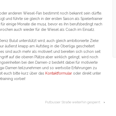
der anderen Wiesel-Fan bestimmt noch bekannt sein dürfte.
 und führte sie gleich in der ersten Saison als Spielertrainer
r für einige Monate die mu14, bevor es ihn berufsbedingt nach
sprochen auch wieder für die Wiesel als Coach im Einsatz.
niz Bulut unterstützt wird, auch gleich ambitionierte Ziele:
r äußerst knapp am Aufstieg in die Oberliga gescheitert
ies sind auch mehr als motiviert und bereiten sich schon seit
griff auf die oberen Plätze aber wirklich gelingt, wird noch
ngseinheiten bei den Damen-2 besteht dabei für motivierte
lliga-Damen teilzunehmen und so wertvolle Erfahrungen zu
et euch bitte kurz über das
Kontaktformular
oder direkt unter
aining vorbei!
Putbusser Straße weiterhin gesperrt
›