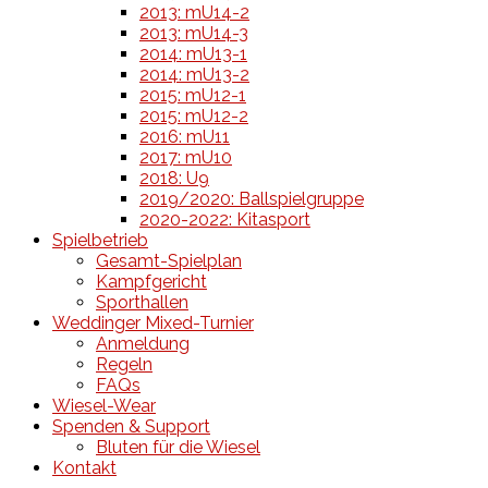
2013: mU14-2
2013: mU14-3
2014: mU13-1
2014: mU13-2
2015: mU12-1
2015: mU12-2
2016: mU11
2017: mU10
2018: U9
2019/2020: Ballspielgruppe
2020-2022: Kitasport
Spielbetrieb
Gesamt-Spielplan
Kampfgericht
Sporthallen
Weddinger Mixed-Turnier
Anmeldung
Regeln
FAQs
Wiesel-Wear
Spenden & Support
Bluten für die Wiesel
Kontakt