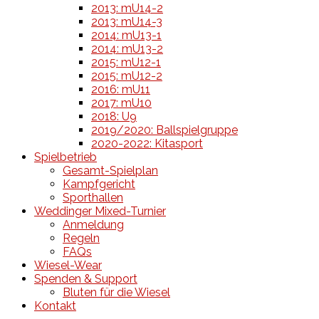
2013: mU14-2
2013: mU14-3
2014: mU13-1
2014: mU13-2
2015: mU12-1
2015: mU12-2
2016: mU11
2017: mU10
2018: U9
2019/2020: Ballspielgruppe
2020-2022: Kitasport
Spielbetrieb
Gesamt-Spielplan
Kampfgericht
Sporthallen
Weddinger Mixed-Turnier
Anmeldung
Regeln
FAQs
Wiesel-Wear
Spenden & Support
Bluten für die Wiesel
Kontakt