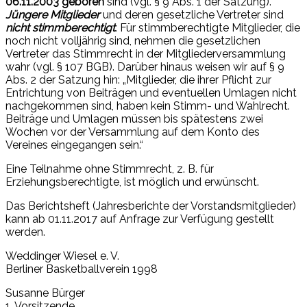
06.11.2003 geboren
sind (vgl. § 9 Abs. 1 der Satzung).
Jüngere Mitglieder
und deren gesetzliche Vertreter sind
nicht stimmberechtigt
. Für stimmberechtigte Mitglieder, die
noch nicht volljährig sind, nehmen die gesetzlichen
Vertreter das Stimmrecht in der Mitgliederversammlung
wahr (vgl. § 107 BGB). Darüber hinaus weisen wir auf § 9
Abs. 2 der Satzung hin: „Mitglieder, die ihrer Pflicht zur
Entrichtung von Beiträgen und eventuellen Umlagen nicht
nachgekommen sind, haben kein Stimm- und Wahlrecht.
Beiträge und Umlagen müssen bis spätestens zwei
Wochen vor der Versammlung auf dem Konto des
Vereines eingegangen sein.“
Eine Teilnahme ohne Stimmrecht, z. B. für
Erziehungsberechtigte, ist möglich und erwünscht.
Das Berichtsheft (Jahresberichte der Vorstandsmitglieder)
kann ab 01.11.2017 auf Anfrage zur Verfügung gestellt
werden.
Weddinger Wiesel e. V.
Berliner Basketballverein 1998
Susanne Bürger
1. Vorsitzende