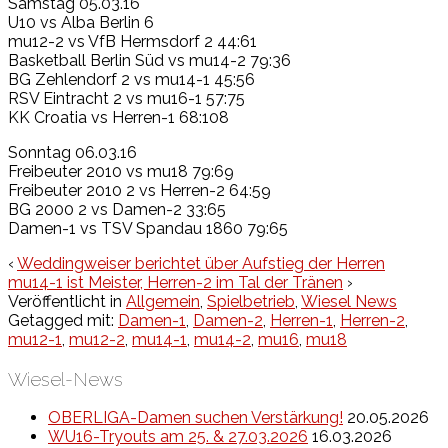
Samstag 05.03.16
U10 vs Alba Berlin 6
mu12-2 vs VfB Hermsdorf 2 44:61
Basketball Berlin Süd vs mu14-2 79:36
BG Zehlendorf 2 vs mu14-1 45:56
RSV Eintracht 2 vs mu16-1 57:75
KK Croatia vs Herren-1 68:108
Sonntag 06.03.16
Freibeuter 2010 vs mu18 79:69
Freibeuter 2010 2 vs Herren-2 64:59
BG 2000 2 vs Damen-2 33:65
Damen-1 vs TSV Spandau 1860 79:65
‹
Weddingweiser berichtet über Aufstieg der Herren
mu14-1 ist Meister, Herren-2 im Tal der Tränen
›
Veröffentlicht in
Allgemein
,
Spielbetrieb
,
Wiesel News
Getagged mit:
Damen-1
,
Damen-2
,
Herren-1
,
Herren-2
,
mu12-1
,
mu12-2
,
mu14-1
,
mu14-2
,
mu16
,
mu18
Wiesel-News
OBERLIGA-Damen suchen Verstärkung!
20.05.2026
WU16-Tryouts am 25. & 27.03.2026
16.03.2026