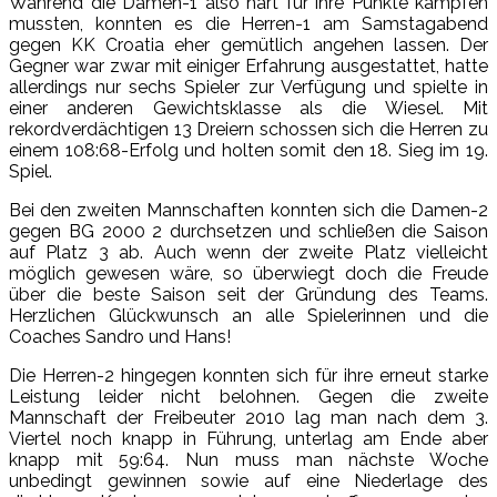
Während die Damen-1 also hart für ihre Punkte kämpfen
mussten, konnten es die Herren-1 am Samstagabend
gegen KK Croatia eher gemütlich angehen lassen. Der
Gegner war zwar mit einiger Erfahrung ausgestattet, hatte
allerdings nur sechs Spieler zur Verfügung und spielte in
einer anderen Gewichtsklasse als die Wiesel. Mit
rekordverdächtigen 13 Dreiern schossen sich die Herren zu
einem 108:68-Erfolg und holten somit den 18. Sieg im 19.
Spiel.
Bei den zweiten Mannschaften konnten sich die Damen-2
gegen BG 2000 2 durchsetzen und schließen die Saison
auf Platz 3 ab. Auch wenn der zweite Platz vielleicht
möglich gewesen wäre, so überwiegt doch die Freude
über die beste Saison seit der Gründung des Teams.
Herzlichen Glückwunsch an alle Spielerinnen und die
Coaches Sandro und Hans!
Die Herren-2 hingegen konnten sich für ihre erneut starke
Leistung leider nicht belohnen. Gegen die zweite
Mannschaft der Freibeuter 2010 lag man nach dem 3.
Viertel noch knapp in Führung, unterlag am Ende aber
knapp mit 59:64. Nun muss man nächste Woche
unbedingt gewinnen sowie auf eine Niederlage des