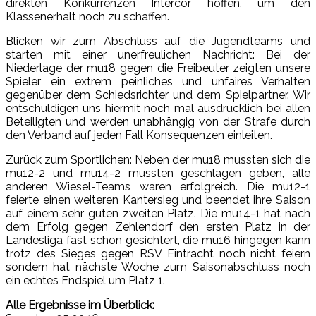
direkten Konkurrenzen Intercor hoffen, um den
Klassenerhalt noch zu schaffen.
Blicken wir zum Abschluss auf die Jugendteams und
starten mit einer unerfreulichen Nachricht: Bei der
Niederlage der mu18 gegen die Freibeuter zeigten unsere
Spieler ein extrem peinliches und unfaires Verhalten
gegenüber dem Schiedsrichter und dem Spielpartner. Wir
entschuldigen uns hiermit noch mal ausdrücklich bei allen
Beteiligten und werden unabhängig von der Strafe durch
den Verband auf jeden Fall Konsequenzen einleiten.
Zurück zum Sportlichen: Neben der mu18 mussten sich die
mu12-2 und mu14-2 mussten geschlagen geben, alle
anderen Wiesel-Teams waren erfolgreich. Die mu12-1
feierte einen weiteren Kantersieg und beendet ihre Saison
auf einem sehr guten zweiten Platz. Die mu14-1 hat nach
dem Erfolg gegen Zehlendorf den ersten Platz in der
Landesliga fast schon gesichtert, die mu16 hingegen kann
trotz des Sieges gegen RSV Eintracht noch nicht feiern
sondern hat nächste Woche zum Saisonabschluss noch
ein echtes Endspiel um Platz 1.
Alle Ergebnisse im Überblick: