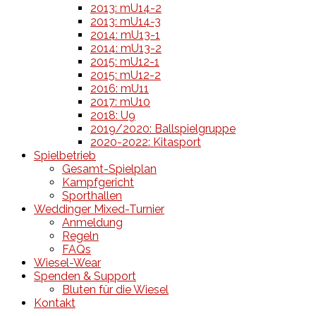
2013: mU14-2
2013: mU14-3
2014: mU13-1
2014: mU13-2
2015: mU12-1
2015: mU12-2
2016: mU11
2017: mU10
2018: U9
2019/2020: Ballspielgruppe
2020-2022: Kitasport
Spielbetrieb
Gesamt-Spielplan
Kampfgericht
Sporthallen
Weddinger Mixed-Turnier
Anmeldung
Regeln
FAQs
Wiesel-Wear
Spenden & Support
Bluten für die Wiesel
Kontakt