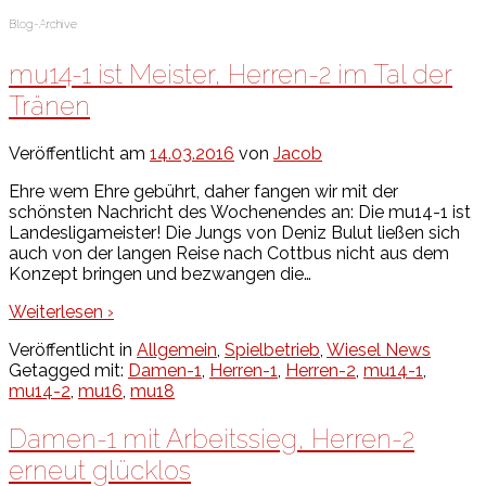
Blog-Archive
mu14-1 ist Meister, Herren-2 im Tal der
Tränen
Veröffentlicht am
14.03.2016
von
Jacob
Ehre wem Ehre gebührt, daher fangen wir mit der
schönsten Nachricht des Wochenendes an: Die mu14-1 ist
Landesligameister! Die Jungs von Deniz Bulut ließen sich
auch von der langen Reise nach Cottbus nicht aus dem
Konzept bringen und bezwangen die
…
Weiterlesen ›
Veröffentlicht in
Allgemein
,
Spielbetrieb
,
Wiesel News
Getagged mit:
Damen-1
,
Herren-1
,
Herren-2
,
mu14-1
,
mu14-2
,
mu16
,
mu18
Damen-1 mit Arbeitssieg, Herren-2
erneut glücklos