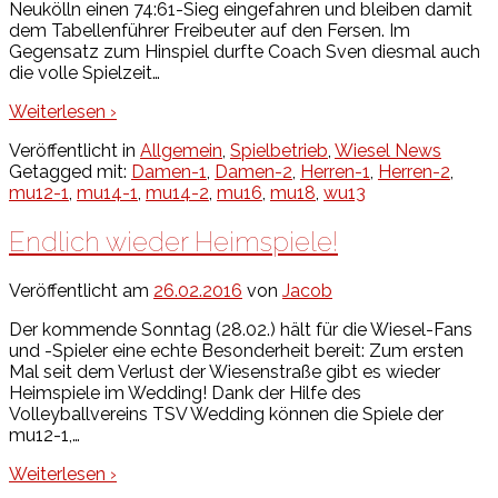
Neukölln einen 74:61-Sieg eingefahren und bleiben damit
dem Tabellenführer Freibeuter auf den Fersen. Im
Gegensatz zum Hinspiel durfte Coach Sven diesmal auch
die volle Spielzeit
…
Weiterlesen ›
Veröffentlicht in
Allgemein
,
Spielbetrieb
,
Wiesel News
Getagged mit:
Damen-1
,
Damen-2
,
Herren-1
,
Herren-2
,
mu12-1
,
mu14-1
,
mu14-2
,
mu16
,
mu18
,
wu13
Endlich wieder Heimspiele!
Veröffentlicht am
26.02.2016
von
Jacob
Der kommende Sonntag (28.02.) hält für die Wiesel-Fans
und -Spieler eine echte Besonderheit bereit: Zum ersten
Mal seit dem Verlust der Wiesenstraße gibt es wieder
Heimspiele im Wedding! Dank der Hilfe des
Volleyballvereins TSV Wedding können die Spiele der
mu12-1,
…
Weiterlesen ›