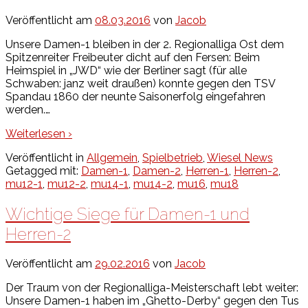
Veröffentlicht am
08.03.2016
von
Jacob
Unsere Damen-1 bleiben in der 2. Regionalliga Ost dem
Spitzenreiter Freibeuter dicht auf den Fersen: Beim
Heimspiel in „JWD“ wie der Berliner sagt (für alle
Schwaben: janz weit draußen) konnte gegen den TSV
Spandau 1860 der neunte Saisonerfolg eingefahren
werden.
…
Weiterlesen ›
Veröffentlicht in
Allgemein
,
Spielbetrieb
,
Wiesel News
Getagged mit:
Damen-1
,
Damen-2
,
Herren-1
,
Herren-2
,
mu12-1
,
mu12-2
,
mu14-1
,
mu14-2
,
mu16
,
mu18
Wichtige Siege für Damen-1 und
Herren-2
Veröffentlicht am
29.02.2016
von
Jacob
Der Traum von der Regionalliga-Meisterschaft lebt weiter:
Unsere Damen-1 haben im „Ghetto-Derby“ gegen den Tus