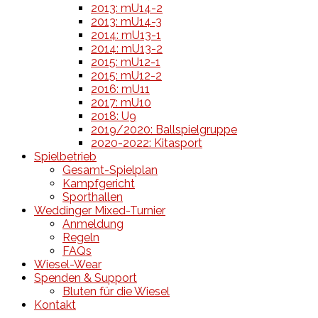
2013: mU14-2
2013: mU14-3
2014: mU13-1
2014: mU13-2
2015: mU12-1
2015: mU12-2
2016: mU11
2017: mU10
2018: U9
2019/2020: Ballspielgruppe
2020-2022: Kitasport
Spielbetrieb
Gesamt-Spielplan
Kampfgericht
Sporthallen
Weddinger Mixed-Turnier
Anmeldung
Regeln
FAQs
Wiesel-Wear
Spenden & Support
Bluten für die Wiesel
Kontakt