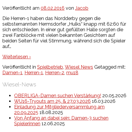
Veröffentlicht am
08.02.2016
von
Jacob
Die Herren-1 haben das Nordderby gegen die
selbsternannten Hermsdorfer „Hulks“ knapp mit 62:60 für
sich entschieden. In einer gut gefüllten Halle sorgten die
zwei Fanblöcke mit vielen bekannten Gesichtern auf
beiden Seiten für viel Stimmung, während sich die Spieler
auf
…
Weiterlesen ›
Veröffentlicht in
Spielbetrieb
,
Wiesel News
Getagged mit:
Damen-1
,
Herren-1
,
Herren-2
,
mu18
Wiesel-News
OBERLIGA-Damen suchen Verstärkung!
20.05.2026
WU16-Tryouts am 25. & 27.03.2026
16.03.2026
Einladung zur Mitgliederversammlung am
20.09.2025
18.08.2025
Von Anfang an dabei sein: Damen-3 suchen
Spielerinnen
12.06.2025