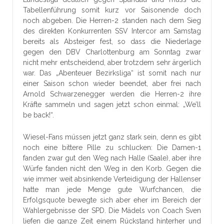
Tabellenführung somit kurz vor Saisonende doch
noch abgeben. Die Herren-2 standen nach dem Sieg
des direkten Konkurrenten SSV Intercor am Samstag
bereits als Absteiger fest, so dass die Niederlage
gegen den DBV Charlottenburg am Sonntag zwar
nicht mehr entscheidend, aber trotzdem sehr ärgerlich
war. Das „Abenteuer Bezirksliga“ ist somit nach nur
einer Saison schon wieder beendet, aber frei nach
Arnold Schwarzenegger werden die Herren-2 ihre
Kräfte sammeln und sagen jetzt schon einmal: „We’ll
be back!“.
Wiesel-Fans müssen jetzt ganz stark sein, denn es gibt
noch eine bittere Pille zu schlucken: Die Damen-1
fanden zwar gut den Weg nach Halle (Saale), aber ihre
Würfe fanden nicht den Weg in den Korb. Gegen die
wie immer weit absinkende Verteidigung der Hallenser
hatte man jede Menge gute Wurfchancen, die
Erfolgsquote bewegte sich aber eher im Bereich der
Wahlergebnisse der SPD. Die Mädels von Coach Sven
liefen die ganze Zeit einem Rückstand hinterher und