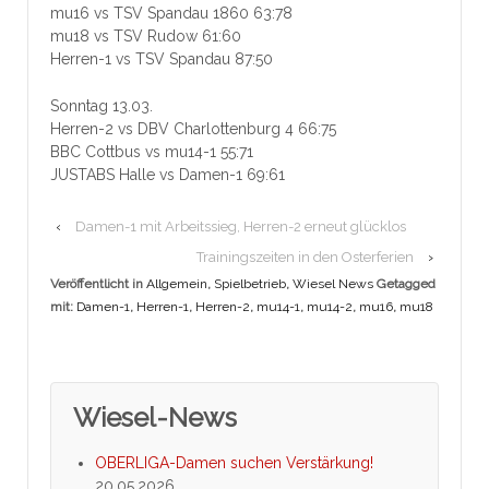
mu16 vs TSV Spandau 1860 63:78
mu18 vs TSV Rudow 61:60
Herren-1 vs TSV Spandau 87:50
Sonntag 13.03.
Herren-2 vs DBV Charlottenburg 4 66:75
BBC Cottbus vs mu14-1 55:71
JUSTABS Halle vs Damen-1 69:61
‹
Damen-1 mit Arbeitssieg, Herren-2 erneut glücklos
Trainingszeiten in den Osterferien
›
Veröffentlicht in
Allgemein
,
Spielbetrieb
,
Wiesel News
Getagged
mit:
Damen-1
,
Herren-1
,
Herren-2
,
mu14-1
,
mu14-2
,
mu16
,
mu18
Wiesel-News
OBERLIGA-Damen suchen Verstärkung!
20.05.2026