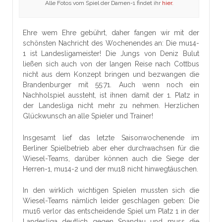
Alle Fotos vom Spiel der Damen-1 findet ihr
hier.
Ehre wem Ehre gebührt, daher fangen wir mit der
schönsten Nachricht des Wochenendes an: Die mu14-
1 ist Landesligameister! Die Jungs von Deniz Bulut
ließen sich auch von der langen Reise nach Cottbus
nicht aus dem Konzept bringen und bezwangen die
Brandenburger mit 55:71. Auch wenn noch ein
Nachholspiel aussteht, ist ihnen damit der 1. Platz in
der Landesliga nicht mehr zu nehmen. Herzlichen
Glückwunsch an alle Spieler und Trainer!
Insgesamt lief das letzte Saisonwochenende im
Berliner Spielbetrieb aber eher durchwachsen für die
Wiesel-Teams, darüber können auch die Siege der
Herren-1, mu14-2 und der mu18 nicht hinwegtäuschen.
In den wirklich wichtigen Spielen mussten sich die
Wiesel-Teams nämlich leider geschlagen geben: Die
mu16 verlor das entscheidende Spiel um Platz 1 in der
Landesliga deutlich gegen Spandau und muss die